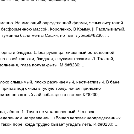
, менно. Не имеющий определенной формы, ясных очертаний.
бесформенною массой. Короленко, В Крыму. || Расплывчатый,
 туманны были мечты Сашки, но тем глубже&#8230; …
бледны и бледны. 1. Без румянца, лишенный естественной
на своей кровати, бледная, с сухими глазами. Л. Толстой,
 волнения, глаза полузакрыты. М.&#8230; …
. Плохо слышимый, плохо различаемый, неотчетливый. В бане
 припав под окном в густую траву, начал прилежно
ится невнятный лай собак где то в степи.&#8230; …
на, лённо. 1. Точно не установленный. Человек
ределенном направлении. □ Вошел человек неопределенных
такой поре, когда трудно бывает угадать лета. И.&#8230; …