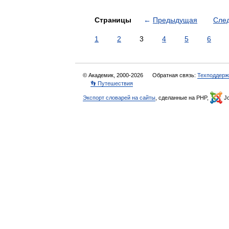
Страницы
←
Предыдущая
Сле
1
2
3
4
5
6
© Академик, 2000-2026
Обратная связь:
Техподдерж
👣 Путешествия
Экспорт словарей на сайты
, сделанные на PHP,
Jo