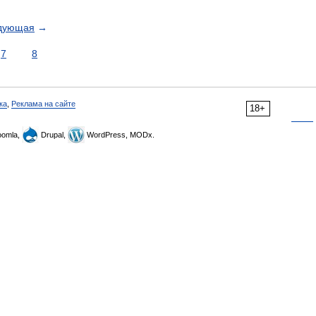
дующая
→
7
8
ка
,
Реклама на сайте
18+
omla,
Drupal,
WordPress, MODx.