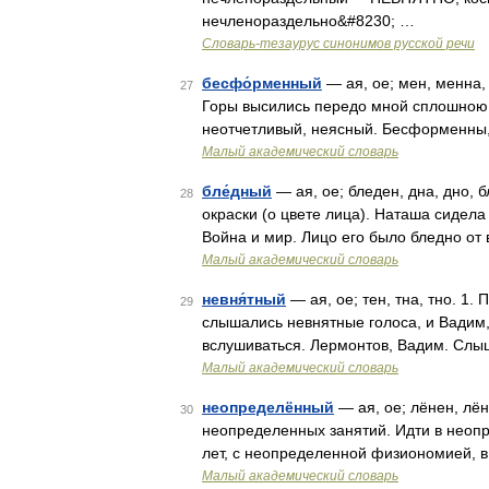
нечленораздельно&#8230; …
Словарь-тезаурус синонимов русской речи
бесфо́рменный
— ая, ое; мен, менна
27
Горы высились передо мной сплошною 
неотчетливый, неясный. Бесформенны,
Малый академический словарь
бле́дный
— ая, ое; бледен, дна, дно, 
28
окраски (о цвете лица). Наташа сидела 
Война и мир. Лицо его было бледно от
Малый академический словарь
невня́тный
— ая, ое; тен, тна, тно. 1
29
слышались невнятные голоса, и Вадим,
вслушиваться. Лермонтов, Вадим. Слыш
Малый академический словарь
неопределённый
— ая, ое; лёнен, лён
30
неопределенных занятий. Идти в неоп
лет, с неопределенной физиономией, в 
Малый академический словарь