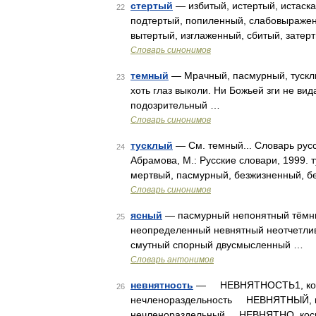
стертый
— избитый, истертый, истаска
22
подтертый, попиленный, слабовыражен
вытертый, изглаженный, сбитый, зате
Словарь синонимов
темный
— Мрачный, пасмурный, тускл
23
хоть глаз выколи. Ни Божьей зги не вида
подозрительный …
Словарь синонимов
тусклый
— См. темный... Словарь русс
24
Абрамова, М.: Русские словари, 1999. 
мертвый, пасмурный, безжизненный, б
Словарь синонимов
ясный
— пасмурный непонятный тёмн
25
неопределенный невнятный неотчетли
смутный спорный двусмысленный …
Словарь антонимов
невнятность
— НЕВНЯТНОСТЬ1, косноя
26
нечленораздельность НЕВНЯТНЫЙ, ко
нечленораздельный НЕВНЯТНО, косноя