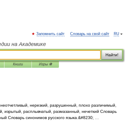
Запомнить сайт
Словарь на свой сайт
RU
едии на Академике
Найти!
Книги
Игры ⚽
 неотчетливый, нерезкий, разрушенный, плохо различимый,
й, изрытый, расплывчатый, размазанный, нечеткий Словарь
ный Словарь синонимов русского языка.&#8230; …