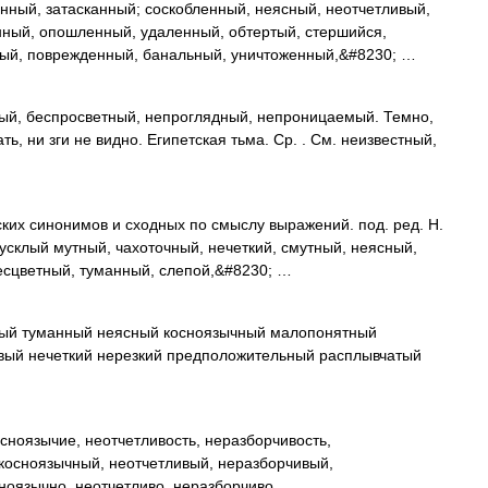
нный, затасканный; соскобленный, неясный, неотчетливый,
ный, опошленный, удаленный, обтертый, стершийся,
ртый, поврежденный, банальный, уничтоженный,&#8230; …
ый, беспросветный, непроглядный, непроницаемый. Темно,
ть, ни зги не видно. Египетская тьма. Ср. . См. неизвестный,
ких синонимов и сходных по смыслу выражений. под. ред. Н.
тусклый мутный, чахоточный, нечеткий, смутный, неясный,
есцветный, туманный, слепой,&#8230; …
ый туманный неясный косноязычный малопонятный
вый нечеткий нерезкий предположительный расплывчатый
зычие, неотчетливость, неразборчивость,
сноязычный, неотчетливый, неразборчивый,
зычно, неотчетливо, неразборчиво,